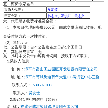
五、评标专家名单：
采购人代表：
吴梦婷
评审专家：
林志金、巫洪江、黄志文
六、代理服务收费标准及金额：
（1）
本项目代理服务费
元，由成交供应商以转账、现
3000
金等付款方式一次性付清。
（
）其他：无
2
七、公告期限：自本公告发布之日起
个工作日
1
八、其他补充事宜：无
九、凡对本次公告内容提出询问，按以下方式联系。
采购人信息
1.
名
称：
漳平市富山工业园区开发建设有限责任公司
地
址：
漳平市菁城街道菁华大道
103号演艺中心三楼
联系方式：
15305970112
联系人：
吴女士
采购代理机构信息（如有）：
2.
名
称：
福建兴诚建项目管理集团有限公司