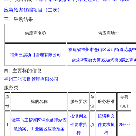
应急预案修编项目（二次）
三、采购结果
供应商名称
供应商地址
福建省福州市仓山区金山街道花溪
福州三骐项目管理有限公司
金城湾翠微大厦35A#塔楼8层29商
主要标的信息
四、
：
福州三骐项目管理有限公司
服务类
序
单
金额
标的名称
服务要求
服务标准
号
位
（元）
按谈判文
按谈判文
漳平市工贸新区污水处理站应
1
件要求执
项
件要求执
28600
急预案、工业园区应急预案
行
行