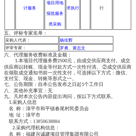
项目用地
计服务
求执行
行
报批服务
类采购
五、评标专家名单：
采购人代表：
杨佳辉
评审专家：
罗勇、黄志文
六
、代理服务收费标准及金额：
本项目代理服务费
元，由成交供应商支付。成交
1.
2500
供应商以转账、现金等付款方式一次性付清。 ②成交供应商
在领取成交通知书前一次性支付，可选择以下方式：微信、
支付宝、现金、转账等形式之一。
七、公告期限：自本公告发布之日起
个工作日
1
八、其他补充事宜：无
九、凡对本次公告内容提出询问，按以下方式联系。
采购人信息
1.
名
称：漳平市和平镇春尾村民委员会
地
址：
漳平市
联系方式：
13850638884
采购代理机构信息：
2.
名
称：福建兴诚建项目管理集团有限公司