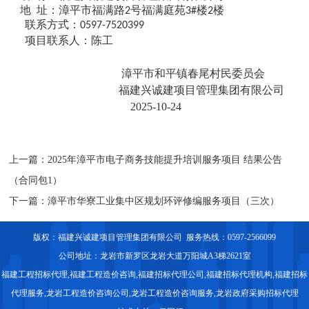
地
址：漳平市福满路
号福满庭苑
楼
楼
2
3#
2
联系方式：
0597-7520399
项目联系人：陈工
漳平市和平镇春尾村民委员会
福
建兴诚建项目管理集团有限公司
2025-10-24
上一篇：
2025年漳平市电子商务技能提升培训服务项目 结果公告
（合同包1）
下一篇：
漳平市华寮工业集中区规划环评修编服务项目（三次）
版权：福建兴诚建项目管理集团有限公司 服务热线：0597-2566099
公司地址：龙岩市新罗区龙岩大道万阳城A3梯2621室
福建工程招标代理
,福建工程造价咨询,福建招标代理公司,福建招标代理机构,
福建招标
代理服务
,龙岩工程造价咨询公司,龙岩工程造价咨询服务,龙岩政府采购招标代理