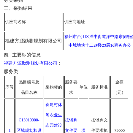
务类采购
三、采购结果
供应商名称
供应商地址
福州市台江区洋中街道洋中路东侧融
福建方源勘测规划有限公司
中城地块十二
楼
层
商务办公
2#
23
16
主要标的信息
四、
：
福建方源勘测规划有限公司
服务类
品目编号及
服务要
金额
序号
采购标的
单位
服务标准
品目名称
求
（元）
春尾村休
闲农业生
C13010000-
按
谈判
按
谈判
文
态园建设
1
区域规划和设
文件要
项
件要求执
75000