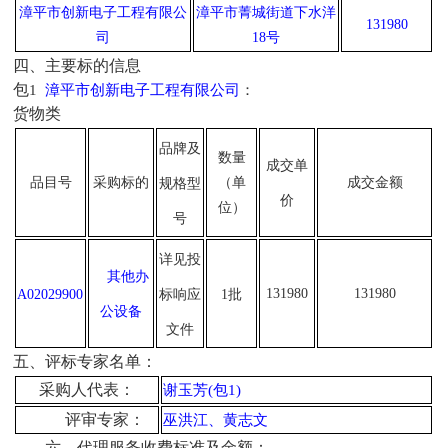
漳平市创新电子工程有限公
漳平市菁城街道下水洋
131980
司
18号
四、
主要标的信息
包
1
漳平市创新电子工程有限公司
：
货物类
品牌
及
数量
成交单
品目号
采购标的
（单
成交金额
规格型
价
位）
号
详见投
其他办
131980
131980
A02029900
标响应
1批
公设备
文件
五、
评标专家名单
：
采购人代表：
谢玉芳
(包1)
评审专家：
巫洪江、黄志文
六、代理服务收费标准及金额：